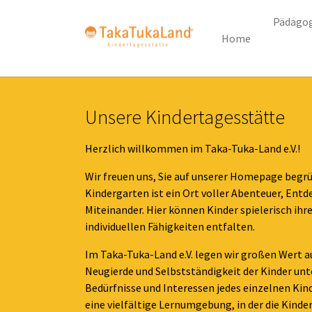
Pädagog
Home
Zum Hauptinhalt springen
Unsere Kindertagesstätte
Herzlich willkommen im Taka-Tuka-Land e.V.!
Wir freuen uns, Sie auf unserer Homepage begrü
Kindergarten ist ein Ort voller Abenteuer, Ent
Miteinander. Hier können Kinder spielerisch ihr
individuellen Fähigkeiten entfalten.
Im Taka-Tuka-Land e.V. legen wir großen Wert au
Neugierde und Selbstständigkeit der Kinder unte
Bedürfnisse und Interessen jedes einzelnen Kin
eine vielfältige Lernumgebung, in der die Kind